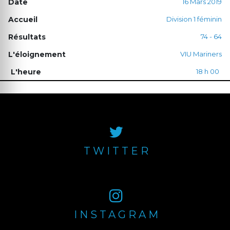
16 Mars 2019
Division 1 féminin
74 - 64
VIU Mariners
18 h 00
TWITTER
INSTAGRAM