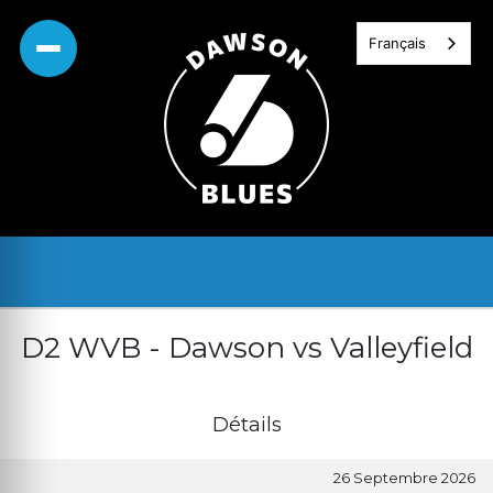
Skip
Français
to
content
D2 WVB - Dawson vs Valleyfield
Détails
26 Septembre 2026