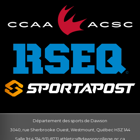
Département des sports de Dawson
3040, rue Sherbrooke Ouest, Westmount, Québec H3Z 1A4
Salle 1H.4 514-931-8731
athletics@dawsoncollege.qc.ca