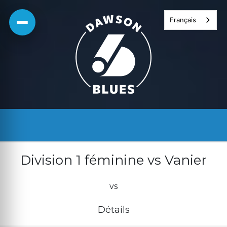
Skip
Français
to
content
Division 1 féminine vs Vanier
vs
Détails